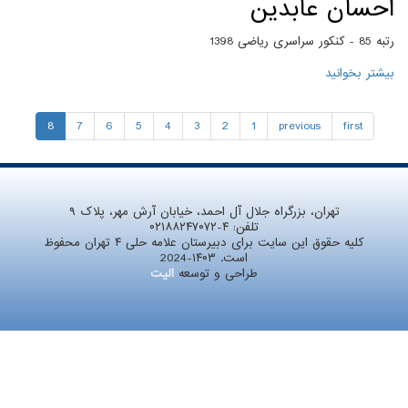
احسان عابدین
رتبه 85 - کنکور سراسری ریاضی 1398
بیشتر بخوانید
درباره احسان عابدین
8
7
6
5
4
3
2
1
previous
first
تهران، بزرگراه جلال آل احمد، خیابان آرش مهر، پلاک ۹
تلفن:
۰۲۱۸۸۲۴۷۰۷۲-۴
کلیه حقوق این سایت برای دبیرستان علامه حلی ۴ تهران محفوظ
است. ۱۴۰۳-2024
طراحی و توسعه
الیت