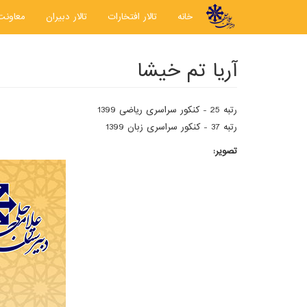
رفتن به محتوای اصلی
خانه
تالار افتخارات
تالار دبیران
معاونت
آریا تم خیشا
رتبه 25 - کنکور سراسری ریاضی 1399
رتبه 37 - کنکور سراسری زبان 1399
تصویر: