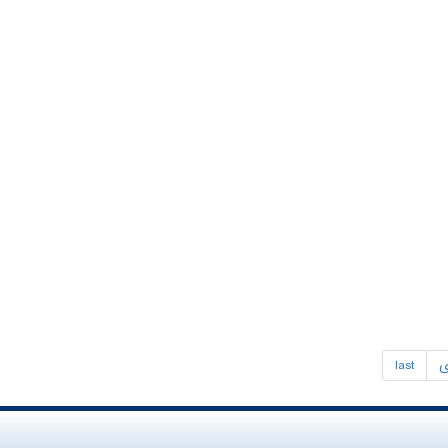
ی
last