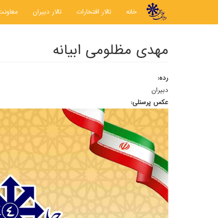
رفتن به محتوای اصلی
خانه
تالار افتخارات
تالار دبیران
معاونت
مهدی مظلومی ابیانه
رده:
دبیران
عکس پرسنلی: