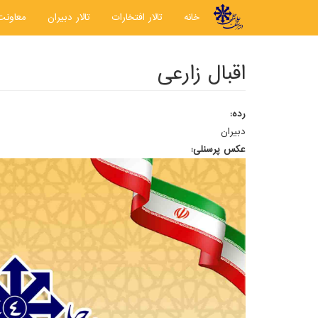
رفتن به محتوای اصلی
خانه
تالار افتخارات
تالار دبیران
معاونت
اقبال زارعی
رده:
دبیران
عکس پرسنلی: