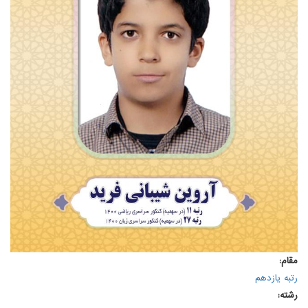
مقام:
رتبه یازدهم
رشته: