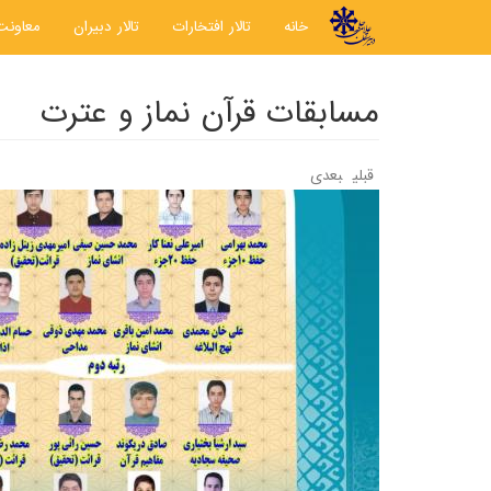
رفتن به محتوای اصلی
خانه
تالار افتخارات
تالار دبیران
معاونت
مسابقات قرآن نماز و عترت
قبلی
بعدی