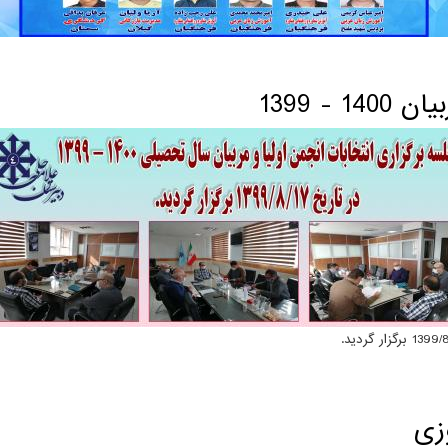
سری 1399
- 1399
زی