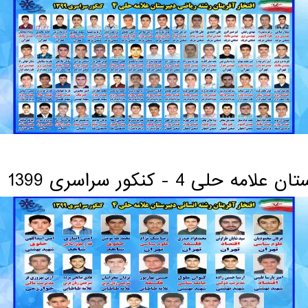
ری 1399
 4 - کنکور سراسری 1399