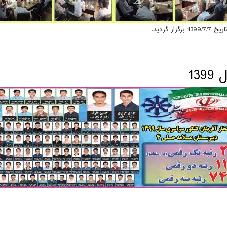
ه حلی 4
13