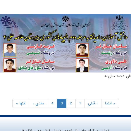
ن علامه حلی 4
« ابتدا
‹ قبلی
1
2
3
4
بعدی ›
انتها »
تهران، بزرگراه جلال آل احمد، خیابان آرش مهر، پلاک ۹